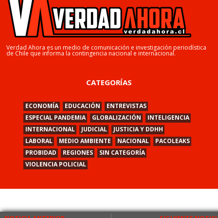
Verdad Ahora es un medio de comunicación e investigación periodística
de Chile que informa la contingencia nacional e internacional.
CATEGORÍAS
ECONOMÍA
EDUCACIÓN
ENTREVISTAS
ESPECIAL PANDEMIA
GLOBALIZACIÓN
INTELIGENCIA
INTERNACIONAL
JUDICIAL
JUSTICIA Y DDHH
LABORAL
MEDIO AMBIENTE
NACIONAL
PACOLEAKS
PROBIDAD
REGIONES
SIN CATEGORÍA
VIOLENCIA POLICIAL