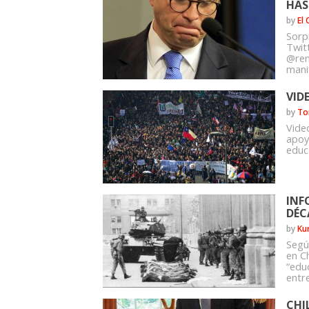
HAS
by
El
Sorp
Twit
@ren
manif
VID
by
To
Vide
apoy
educa
INF
DÉC
by
Ku
Segú
en C
“edu
entr
CHI