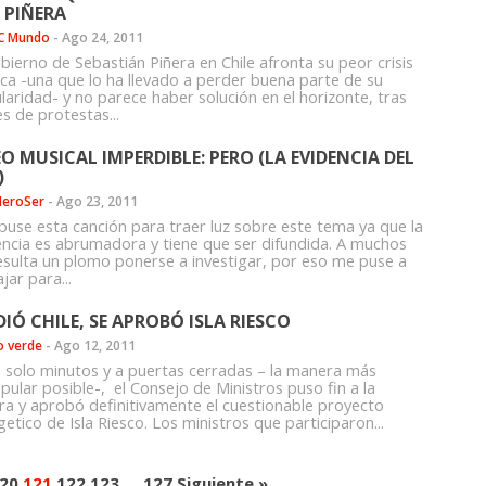
 PIÑERA
C Mundo
-
Ago 24, 2011
bierno de Sebastián Piñera en Chile afronta su peor crisis
tica -una que lo ha llevado a perder buena parte de su
laridad- y no parece haber solución en el horizonte, tras
s de protestas...
EO MUSICAL IMPERDIBLE: PERO (LA EVIDENCIA DEL
)
MeroSer
-
Ago 23, 2011
use esta canción para traer luz sobre este tema ya que la
encia es abrumadora y tiene que ser difundida. A muchos
resulta un plomo ponerse a investigar, por eso me puse a
jar para...
DIÓ CHILE, SE APROBÓ ISLA RIESCO
o verde
-
Ago 12, 2011
 solo minutos y a puertas cerradas – la manera más
pular posible-, el Consejo de Ministros puso fin a la
ra y aprobó definitivamente el cuestionable proyecto
etico de Isla Riesco. Los ministros que participaron...
20
121
122
123
…
127
Siguiente »