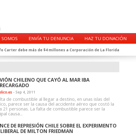
S SOMOS
ENVÍA TU DENUNCIA
HAZ TU DONACIÓN
o Carter debe más de $4 millones a Corporación de La Florida
gentes de la CIA en Chile tras archivos desclasificados por Trump
a exprefecto de Carabineros de Talca por supuesto fraude al
 complican al Alto Mando de la PDI
eligencia de Carabineros en el ajedrez del caso Huracán
AVIÓN CHILENO QUE CAYÓ AL MAR IBA
 a imputado en caso Huracán, según chats en poder de la Fiscalía
RECARGADO
n y vínculos con jueces del Grupo Arauco de Angelini
blico.es
-
Sep 4, 2011
n Dipolcar: La denuncia que Carabineros ignoró
lta de combustible al llegar a destino, en unas islas del
Estado a Clínica Las Condes, vinculada al ministro Jaime Mañalich
ico, parece ser la causa del accidente aéreo que costó la
 a 21 personas. La falta de combustible parece ser la
ueldos de oficiales de la FACH recontratados por la DGAC
ipal causa...
NCE DE REPRESIÓN CHILE SOBRE EL EXPERIMENTO
LIBERAL DE MILTON FRIEDMAN