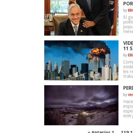
POR
by
BB
El go
polí
popu
mese
VID
11 S
by
El
Comp
evid
les 
traba
PER
by
ve
Hace
impo
espe
enérg
« Anterior
1
…
119
1