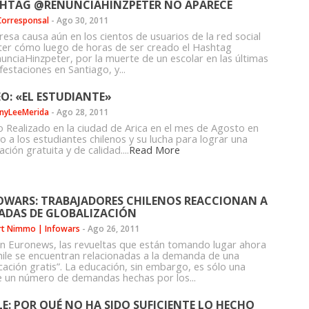
HTAG @RENUNCIAHINZPETER NO APARECE
 Corresponsal
-
Ago 30, 2011
resa causa aún en los cientos de usuarios de la red social
ter cómo luego de horas de ser creado el Hashtag
unciaHinzpeter, por la muerte de un escolar en las últimas
estaciones en Santiago, y...
EO: «EL ESTUDIANTE»
nyLeeMerida
-
Ago 28, 2011
o Realizado en la ciudad de Arica en el mes de Agosto en
o a los estudiantes chilenos y su lucha para lograr una
ción gratuita y de calidad....
Read More
OWARS: TRABAJADORES CHILENOS REACCIONAN A
ADAS DE GLOBALIZACIÓN
rt Nimmo | Infowars
-
Ago 26, 2011
n Euronews, las revueltas que están tomando lugar ahora
hile se encuentran relacionadas a la demanda de una
cación gratis”. La educación, sin embargo, es sólo una
e un número de demandas hechas por los...
LE: POR QUÉ NO HA SIDO SUFICIENTE LO HECHO