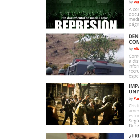
by
Ve
A co
docu
medi
págin
DEN
COM
by
Al
Comu
a di
infor
recru
espec
IMP
UNI
by
Pa
Cris
amen
estu
Segú
Dere
¿TR