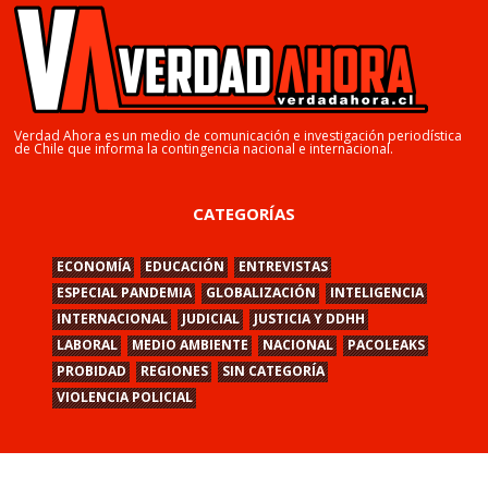
Verdad Ahora es un medio de comunicación e investigación periodística
de Chile que informa la contingencia nacional e internacional.
CATEGORÍAS
ECONOMÍA
EDUCACIÓN
ENTREVISTAS
ESPECIAL PANDEMIA
GLOBALIZACIÓN
INTELIGENCIA
INTERNACIONAL
JUDICIAL
JUSTICIA Y DDHH
LABORAL
MEDIO AMBIENTE
NACIONAL
PACOLEAKS
PROBIDAD
REGIONES
SIN CATEGORÍA
VIOLENCIA POLICIAL