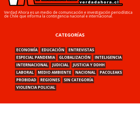
Verdad Ahora es un medio de comunicación e investigación periodística
de Chile que informa la contingencia nacional e internacional.
CATEGORÍAS
ECONOMÍA
EDUCACIÓN
ENTREVISTAS
ESPECIAL PANDEMIA
GLOBALIZACIÓN
INTELIGENCIA
INTERNACIONAL
JUDICIAL
JUSTICIA Y DDHH
LABORAL
MEDIO AMBIENTE
NACIONAL
PACOLEAKS
PROBIDAD
REGIONES
SIN CATEGORÍA
VIOLENCIA POLICIAL