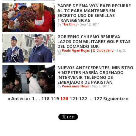
PADRE DE ENA VON BAER RECURRE
AL TC PARA MANTENER EN
SECRETO USO DE SEMILLAS
TRANSGÉNICAS
by
The Clinic
-
Sep 12, 2011
GOBIERNO CHILENO RENUEVA
LAZOS CON MILITARES GOLPISTAS
DEL COMANDO SUR
by
Paula Figari Rojas | El Ciudadano
-
Sep 5,
2011
NUEVOS ANTECEDENTES: MINISTRO
HINZPETER HABRÍA ORDENADO
INTERVENIR TELÉFONO DE
EMBAJADOR DE PAKISTÁN
by
Panoramas News
-
Sep 5, 2011
« Anterior
1
…
118
119
120
121
122
…
127
Siguiente »