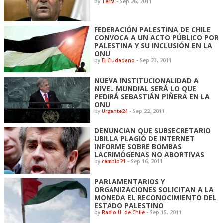
by
Terra
-
Sep 26, 2011
FEDERACIÓN PALESTINA DE CHILE
CONVOCA A UN ACTO PÚBLICO POR
PALESTINA Y SU INCLUSIÓN EN LA
ONU
by
El Ciudadano
-
Sep 23, 2011
NUEVA INSTITUCIONALIDAD A
NIVEL MUNDIAL SERÁ LO QUE
PEDIRÁ SEBASTIÁN PIÑERA EN LA
ONU
by
Urgente24
-
Sep 22, 2011
DENUNCIAN QUE SUBSECRETARIO
UBILLA PLAGIÓ DE INTERNET
INFORME SOBRE BOMBAS
LACRIMÓGENAS NO ABORTIVAS
by
cambio21
-
Sep 16, 2011
PARLAMENTARIOS Y
ORGANIZACIONES SOLICITAN A LA
MONEDA EL RECONOCIMIENTO DEL
ESTADO PALESTINO
by
Radio U. de Chile
-
Sep 15, 2011