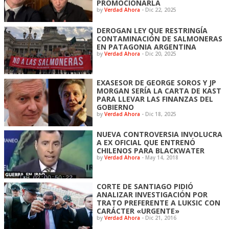
PROMOCIONARLA
by
Verdad Ahora
-
Dic 22, 2025
DEROGAN LEY QUE RESTRINGÍA
CONTAMINACIÓN DE SALMONERAS
EN PATAGONIA ARGENTINA
by
Verdad Ahora
-
Dic 20, 2025
EXASESOR DE GEORGE SOROS Y JP
MORGAN SERÍA LA CARTA DE KAST
PARA LLEVAR LAS FINANZAS DEL
GOBIERNO
by
Verdad Ahora
-
Dic 18, 2025
NUEVA CONTROVERSIA INVOLUCRA
A EX OFICIAL QUE ENTRENÓ
CHILENOS PARA BLACKWATER
by
Verdad Ahora
-
May 14, 2018
CORTE DE SANTIAGO PIDIÓ
ANALIZAR INVESTIGACIÓN POR
TRATO PREFERENTE A LUKSIC CON
CARÁCTER «URGENTE»
by
Verdad Ahora
-
Dic 21, 2016