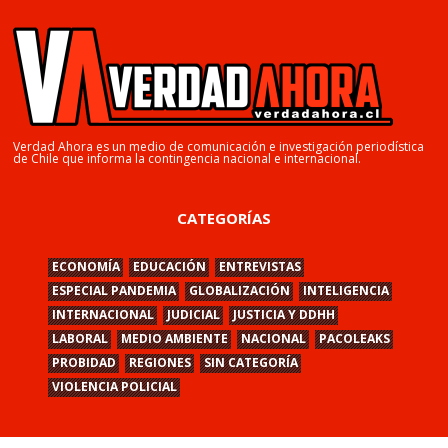
Verdad Ahora es un medio de comunicación e investigación periodística
de Chile que informa la contingencia nacional e internacional.
CATEGORÍAS
ECONOMÍA
EDUCACIÓN
ENTREVISTAS
ESPECIAL PANDEMIA
GLOBALIZACIÓN
INTELIGENCIA
INTERNACIONAL
JUDICIAL
JUSTICIA Y DDHH
LABORAL
MEDIO AMBIENTE
NACIONAL
PACOLEAKS
PROBIDAD
REGIONES
SIN CATEGORÍA
VIOLENCIA POLICIAL