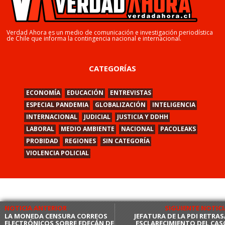
Verdad Ahora es un medio de comunicación e investigación periodística
de Chile que informa la contingencia nacional e internacional.
CATEGORÍAS
ECONOMÍA
EDUCACIÓN
ENTREVISTAS
ESPECIAL PANDEMIA
GLOBALIZACIÓN
INTELIGENCIA
INTERNACIONAL
JUDICIAL
JUSTICIA Y DDHH
LABORAL
MEDIO AMBIENTE
NACIONAL
PACOLEAKS
PROBIDAD
REGIONES
SIN CATEGORÍA
VIOLENCIA POLICIAL
NOTICIA ANTERIOR
SIGUIENTE NOTICI
LA MONEDA CENSURA CORREOS
JEFATURA DE LA PDI RETRAS
ELECTRÓNICOS SOBRE EDECÁN DE
ESCLARECIMIENTO DEL CAS