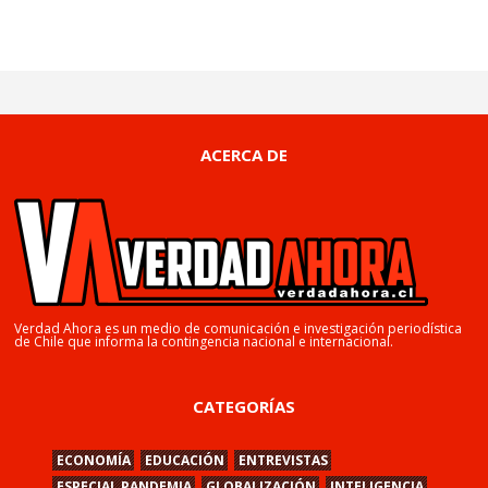
ACERCA DE
Verdad Ahora es un medio de comunicación e investigación periodística
de Chile que informa la contingencia nacional e internacional.
CATEGORÍAS
ECONOMÍA
EDUCACIÓN
ENTREVISTAS
ESPECIAL PANDEMIA
GLOBALIZACIÓN
INTELIGENCIA