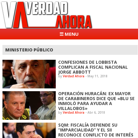
☰ MENU
MINISTERIO PÚBLICO
CONFESIONES DE LOBBISTA
COMPLICAN A FISCAL NACIONAL
JORGE ABBOTT
by
Verdad Ahora
-
May 11, 2018
OPERACIÓN HURACÁN: EX MAYOR
DE CARABINEROS DICE QUE «BLU SE
INMOLÓ PARA AYUDAR A
VILLALOBOS»
by
Verdad Ahora
-
Abr 6, 2018
SQM: FISCALÍA DEFIENDE SU
“IMPARCIALIDAD” Y EL SII
RECONOCE CONFLICTO DE INTERÉS