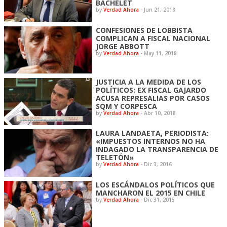
BACHELET
by
Verdad Ahora
-
Jun 21, 2018
CONFESIONES DE LOBBISTA
COMPLICAN A FISCAL NACIONAL
JORGE ABBOTT
by
Verdad Ahora
-
May 11, 2018
JUSTICIA A LA MEDIDA DE LOS
POLÍTICOS: EX FISCAL GAJARDO
ACUSA REPRESALIAS POR CASOS
SQM Y CORPESCA
by
Verdad Ahora
-
Abr 10, 2018
LAURA LANDAETA, PERIODISTA:
«IMPUESTOS INTERNOS NO HA
INDAGADO LA TRANSPARENCIA DE
TELETÓN»
by
Verdad Ahora
-
Dic 3, 2016
LOS ESCÁNDALOS POLÍTICOS QUE
MANCHARON EL 2015 EN CHILE
by
Verdad Ahora
-
Dic 31, 2015