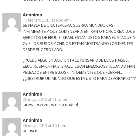
Anónimo
17 febrero 2013 at 9:56 am -
SE HABLA DE UNA TERCERA GUERRA MUNDIAL CASI
INMIMNENTE Y QUE COMENZARIA EN IRAN O NORCOREA…QUE
EJERCITOS DE EEUU E ISRAEL ESTAN LISTOS PARA EL ATAQUE..Y
QUE LOS RUSOS Y CHINOS ESTAN MOSTRANDO LOS DIENTES
DESDE EL OTRO LADO.
¿PUEDE ALGUIEN AQUI EN FACE PENSAR QUE ESOS PAISES,
EEUU,RUSIA,CHINA E ISRAEL….SON ENEMIGOS?..¡CUANDO HAN
PELEADOS ENTRE ELLOS?…NI DEMENTES QUE FUERAN…
¿¿DESTRUIR UN MUNDO QUE ESTA LISTO PARA DEVORARLO???
Anónimo
25 mayo 2013 at 11:02 pm -
¡prevaleceremos no lo duden!
Anónimo
26 mayo 2013 at 3:51 pm -
un asco