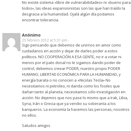
No existe sistema «libre de vulnerabilidades» ni «bueno para
todos», las ideas expansionistas son las que han traído la
desgracia a la humanidad. Ojalá algún día podamos
encontrar tolerancia.
Anónimo
25 febrero 2012 at 5:31 pm -
Sigo pensando que debemos de unirnos en amor como
cuidadanos en acción y dejar de darles poder a estos
políticos. NO COOPERACIÓN A ESA GENTE, no ir a votar ni
menos por el pato donal no le sigamos dando poder de
control, debemos creear PODER, nuestro propio PODER
HUMANO, LIBERTAD ECONÓMICA PARA LA HUMANIDAD, y
energía barata o no conocen a «Nicolas Tesla» No
necesitamos ni petroleo, ni danda como los fosiles que
dañan tanto al planeta, necesitamos sólo investigación en
acción. No dejemos que nos pase lo mismo que a Irak, Libia,
Syria, Irán o Grecia que ya vendio su soberanía a los
banqueros. La economía la hacemos las personas, nosotros
no ellos.
Saludos amigos