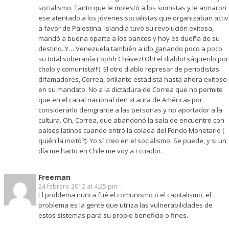
socialismo. Tanto que le molestó a los sionistas y le armaron
ese atentado a los jóvenes socialistas que organizaban activ
a favor de Palestina. Islandia tuvo su revolución exitosa,
mandó a buena oparte a los bancos y hoy es dueña de su
destino. Y… Venezuela también a ido ganando poco a poco
su total soberanía ( oohh Chávez! Oh! el diablo! sáquenlo por
cholo y comunista!!!). El otro diablo represor de periodistas
difamadores, Correa, brillante estadista hasta ahora exitoso
en su mandato. No a la dictadura de Correa que no permite
que en el canal nacional den «Laura de América» por
considerarlo denigrante a las personas y no aportador a la
cultura. Oh, Correa, que abandonó la sala de encuentro con
paises latinos cuando entró la colada del Fondo Monetario (
quién la invitó?). Yo sí creo en el socialismo. Se puede, y si un
día me harto en Chile me voy a Ecuador.
Freeman
24 febrero 2012 at 4:25 pm -
El problema nunca fué el comunismo o el capitalismo, el
problema es la gente que utiliza las vulnerabilidades de
estos sistemas para su propio beneficio o fines.