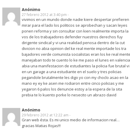
Anónimo
27 febrero 2012 at 3:40 pm -
vivimos en un mundo donde nadie kiere despertar prefieren
mirar para el lado los politicos se aprobechan y sacan leyes
ponen reforma y sin consultar con kien realmente importa la
vos de los trabajadores defender nuestros derechos fuy
dirigente sindical y vi una realidad penosa dentro de la cut
divicion no abia opinion del ke real mente importade los tra
bajadores verde comunista socialistas eran los ke real ment
manejaban todo te cuento lo ke me paso el lunes en valencia
abia una manifestacion de estudiantes la policia fue brutal vi
en un garage a una estudiante en el suelo y tres policias
pegandole brutalmente les digo yo con my choclo asao en la
mano ey ey ke asen me rodiaron entre cinco policias y me
yegaron 6 palos los denuncie estoy a la espera de la sita
prebia te lo kuento porke lo nesecito un abrazo david
Anónimo
29 febrero 2012 at 12:22 am -
Gran web ésta. Es mi unico medio de informacion real…
gracias Matias Rojas!!!