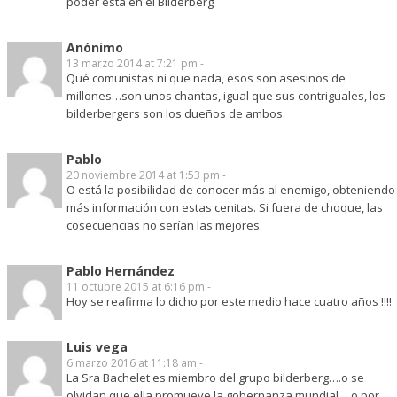
poder esta en el Bilderberg
Anónimo
13 marzo 2014 at 7:21 pm -
Qué comunistas ni que nada, esos son asesinos de
millones…son unos chantas, igual que sus contriguales, los
bilderbergers son los dueños de ambos.
Pablo
20 noviembre 2014 at 1:53 pm -
O está la posibilidad de conocer más al enemigo, obteniendo
más información con estas cenitas. Si fuera de choque, las
cosecuencias no serían las mejores.
Pablo Hernández
11 octubre 2015 at 6:16 pm -
Hoy se reafirma lo dicho por este medio hace cuatro años !!!!
Luis vega
6 marzo 2016 at 11:18 am -
La Sra Bachelet es miembro del grupo bilderberg….o se
olvidan que ella promueve la gobernanza mundial….o por