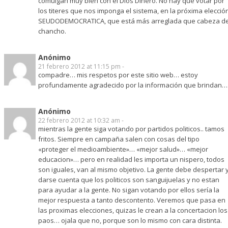
comulgan muy bien con el Dios Dinero. No hay que votar por
los titeres que nos imponga el sistema, en la próxima elecció
SEUDODEMOCRATICA, que está más arreglada que cabeza d
chancho.
Anónimo
21 febrero 2012 at 11:15 pm -
compadre… mis respetos por este sitio web… estoy
profundamente agradecido por la información que brindan…
Anónimo
22 febrero 2012 at 10:32 am -
mientras la gente siga votando por partidos politicos.. tamos
fritos. Siempre en campaña salen con cosas del tipo
«proteger el medioambiente»… «mejor salud»… «mejor
educacion»… pero en realidad les importa un nispero, todos
son iguales, van al mismo objetivo. La gente debe despertar 
darse cuenta que los politicos son sanguijuelas y no estan
para ayudar a la gente. No sigan votando por ellos sería la
mejor respuesta a tanto descontento. Veremos que pasa en
las proximas elecciones, quizas le crean a la concertacion los
paos… ojala que no, porque son lo mismo con cara distinta.