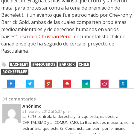
que decían ‘El agua es más valiosa que el oro’ y ‘Chevron
mata’ para protestar contra la cena de premiación de
Bachelet (…) un evento que fue patrocinado por Chevron y
Barrick Gold, ambas de las cuales comparten problemas
medioambientales y de derechos humanos en varios
países”,
escribió Christian Peña
, documentalista chileno-
canadiense que ha seguido de cerca el proyecto de
Pascualama.
BACHELET
BANQUEROS
BARRICK
CHILE
ROCKEFELLER
31 comentarios
Anónimo
21 febrero 2012 at 5:37 pm -
La ELITE controla la derecha y la izquierda, es decir, al
CAPITALISMO y al COMUNISMO. La Bachelet es masona, no m
extrañaría que este Sr. Comunista también, por lo mismo