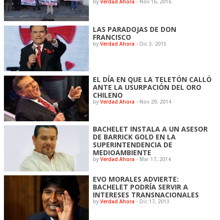
by
Verdad Ahora
-
Nov 16, 2016
LAS PARADOJAS DE DON
FRANCISCO
by
Verdad Ahora
-
Dic 3, 2015
EL DÍA EN QUE LA TELETÓN CALLÓ
ANTE LA USURPACIÓN DEL ORO
CHILENO
by
Verdad Ahora
-
Nov 29, 2014
BACHELET INSTALA A UN ASESOR
DE BARRICK GOLD EN LA
SUPERINTENDENCIA DE
MEDIOAMBIENTE
by
Verdad Ahora
-
Mar 17, 2014
EVO MORALES ADVIERTE:
BACHELET PODRÍA SERVIR A
INTERESES TRANSNACIONALES
by
Verdad Ahora
-
Dic 17, 2013