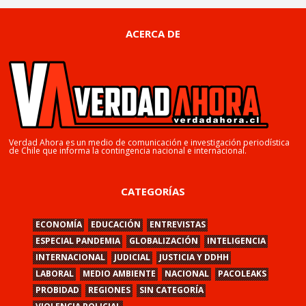
ACERCA DE
Verdad Ahora es un medio de comunicación e investigación periodística
de Chile que informa la contingencia nacional e internacional.
CATEGORÍAS
ECONOMÍA
EDUCACIÓN
ENTREVISTAS
ESPECIAL PANDEMIA
GLOBALIZACIÓN
INTELIGENCIA
INTERNACIONAL
JUDICIAL
JUSTICIA Y DDHH
LABORAL
MEDIO AMBIENTE
NACIONAL
PACOLEAKS
PROBIDAD
REGIONES
SIN CATEGORÍA