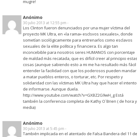
mugre!
Anónimo
30 julio 2013 at 12:55 pm -
Los Clinton fueron denunciados por una mujer víctima del
proyecto MK Ultra, en «la rama» esclsvos sexuales», donde
sometían sicológicamente para entrenarlos como esclavos
sexuales de la elite política y financiera. Es algo tan
inconcebible para nosotros seres HUMANOS con porcentaje
de maldad más recatada, que es difícil creer al principio esta
cosas (aunque sabiendo esto a mi me ha resultado más fácil
entender la facilidad con que los poderosos pueden mandar
a matar pueblos enteros, o torturar, etc. Por respeto y
solidaridad con las víctimas MK Ultra hay que hacer el intento
de informarse. Aunque duela.
http://www.youtube.com/watch?v=GXBZ2G9wH_g
Está
también la conferencia completa de Kathy O´Brien ( de hora y
media)
Anónimo
30 julio 2013 at 5:45 pm -
También implicada en el atentado de Falsa Bandera del 11 d