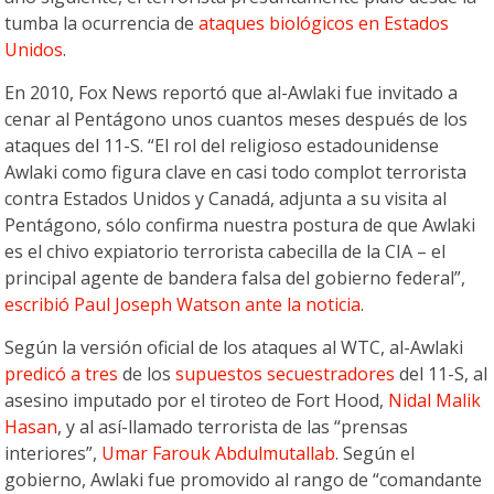
tumba la ocurrencia de
ataques biológicos en Estados
Unidos
.
En 2010, Fox News reportó que al-Awlaki fue invitado a
cenar al Pentágono unos cuantos meses después de los
ataques del 11-S. “El rol del religioso estadounidense
Awlaki como figura clave en casi todo complot terrorista
contra Estados Unidos y Canadá, adjunta a su visita al
Pentágono, sólo confirma nuestra postura de que Awlaki
es el chivo expiatorio terrorista cabecilla de la CIA – el
principal agente de bandera falsa del gobierno federal”,
escribió Paul Joseph Watson ante la noticia
.
Según la versión oficial de los ataques al WTC, al-Awlaki
predicó a tres
de los
supuestos secuestradores
del 11-S, al
asesino imputado por el tiroteo de Fort Hood,
Nidal Malik
Hasan
, y al así-llamado terrorista de las “prensas
interiores”,
Umar Farouk Abdulmutallab
. Según el
gobierno, Awlaki fue promovido al rango de “comandante