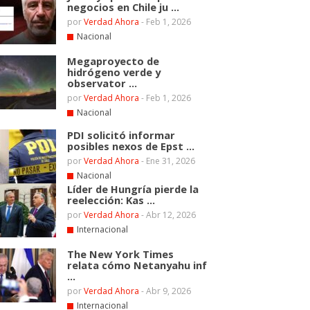
negocios en Chile ju ...
por
Verdad Ahora
-
Feb 1, 2026
Nacional
Megaproyecto de
hidrógeno verde y
observator ...
por
Verdad Ahora
-
Feb 1, 2026
Nacional
PDI solicitó informar
posibles nexos de Epst ...
por
Verdad Ahora
-
Ene 31, 2026
Nacional
Líder de Hungría pierde la
reelección: Kas ...
por
Verdad Ahora
-
Abr 12, 2026
Internacional
The New York Times
relata cómo Netanyahu inf
...
por
Verdad Ahora
-
Abr 9, 2026
Internacional