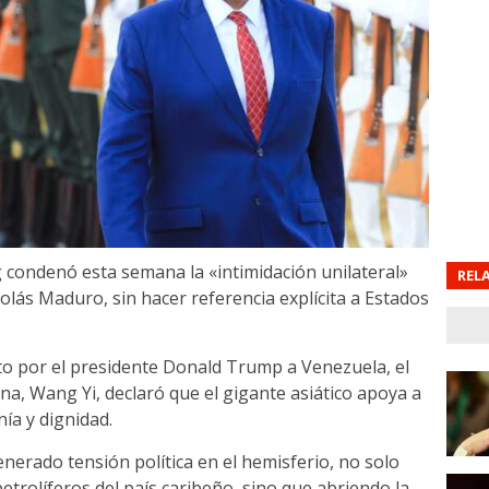
g condenó esta semana la «intimidación unilateral»
REL
lás Maduro, sin hacer referencia explícita a Estados
o por el presidente Donald Trump a Venezuela, el
na, Wang Yi, declaró que el gigante asiático apoya a
ía y dignidad.
erado tensión política en el hemisferio, no solo
etrolíferos del país caribeño, sino que abriendo la