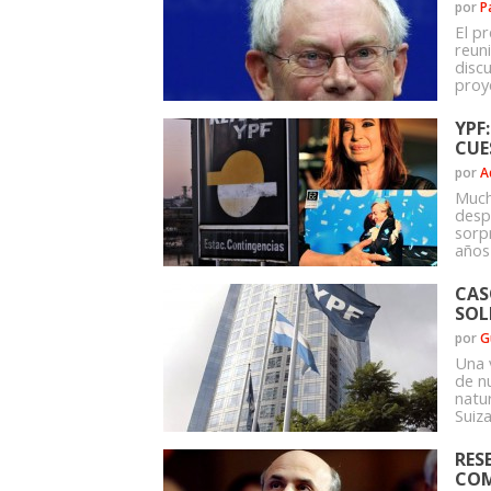
por
P
El p
reun
discu
proy
YPF
CUE
por
A
Mucho
despu
sorp
años 
CAS
SOL
por
G
Una 
de n
natur
Suiz
RES
COM