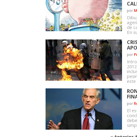
CAL
por
M
Dibu
agen
de ca
En su
CRI
APO
por
P
Intr
2012
incl
pesi
este 
RON
FIN
por
R
El e
conc
debe 
simp
« Anterior