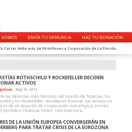
S SOMOS
ENVÍA TU DENUNCIA
HAZ TU DONACIÓN
o Carter debe más de $4 millones a Corporación de La Florida
gentes de la CIA en Chile tras archivos desclasificados por Trump
a exprefecto de Carabineros de Talca por supuesto fraude al
 complican al Alto Mando de la PDI
eligencia de Carabineros en el ajedrez del caso Huracán
ASTÍAS ROTHSCHILD Y ROCKEFELLER DECIDEN
 a imputado en caso Huracán, según chats en poder de la Fiscalía
IONAR ACTIVOS
n y vínculos con jueces del Grupo Arauco de Angelini
gencias
-
May 30, 2012
n Dipolcar: La denuncia que Carabineros ignoró
de las dinastías más famosas del mundo de finanzas, los
Estado a Clínica Las Condes, vinculada al ministro Jaime Mañalich
child y los Rockefeller, decidieron fusionar sus activos en
arco de un acuerdo de cooperación estratégica, escribe
ueldos de oficiales de la FACH recontratados por la DGAC
l periódico Financial Times. Una inversora...
ERES DE LA UNIÓN EUROPEA CONVERGERÁN EN
DERBERG PARA TRATAR CRISIS DE LA EUROZONA