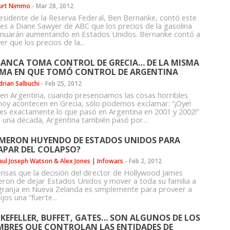
urt Nimmo
-
Mar 28, 2012
residente de la Reserva Federal, Ben Bernanke, contó este
es a Diane Sawyer de ABC que los precios de la gasolina
inuarán aumentando en Estados Unidos. Bernanke contó a
r que los precios de la...
BANCA TOMA CONTROL DE GRECIA… DE LA MISMA
MA EN QUE TOMÓ CONTROL DE ARGENTINA
drian Salbuchi
-
Feb 25, 2012
 en Argentina, cuando presenciamos las cosas horribles
hoy acontecen en Grecia, sólo podemos exclamar: “¡Oye!
 es exactamente lo que pasó en Argentina en 2001 y 2002!”
 una década, Argentina también pasó por...
MERON HUYENDO DE ESTADOS UNIDOS PARA
APAR DEL COLAPSO?
aul Joseph Watson & Alex Jones | Infowars
-
Feb 2, 2012
iensas que la decisión del director de Hollywood James
ron de dejar Estados Unidos y mover a toda su familia a
granja en Nueva Zelanda es simplemente para proveer a
ijos una “fuerte...
KEFELLER, BUFFET, GATES… SON ALGUNOS DE LOS
BRES QUE CONTROLAN LAS ENTIDADES DE