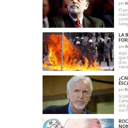
por
K
El p
mart
cont
Sawye
LA 
FOR
por
A
Aquí
que 
¡Eso
Hace
¿CA
ESC
por
P
Si p
Came
una 
sus h
ROC
NOM