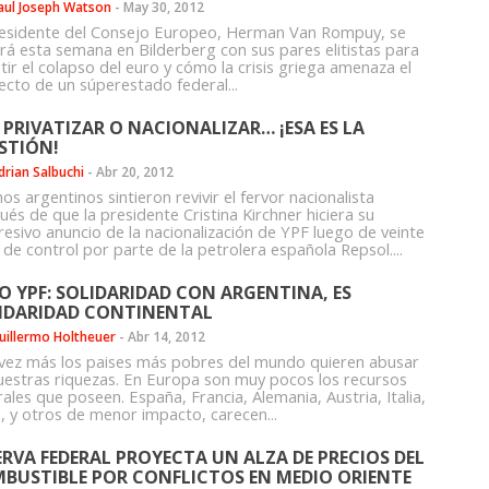
aul Joseph Watson
-
May 30, 2012
residente del Consejo Europeo, Herman Van Rompuy, se
irá esta semana en Bilderberg con sus pares elitistas para
tir el colapso del euro y cómo la crisis griega amenaza el
ecto de un súperestado federal...
: PRIVATIZAR O NACIONALIZAR… ¡ESA ES LA
STIÓN!
drian Salbuchi
-
Abr 20, 2012
s argentinos sintieron revivir el fervor nacionalista
és de que la presidente Cristina Kirchner hiciera su
resivo anuncio de la nacionalización de YPF luego de veinte
de control por parte de la petrolera española Repsol....
O YPF: SOLIDARIDAD CON ARGENTINA, ES
IDARIDAD CONTINENTAL
uillermo Holtheuer
-
Abr 14, 2012
vez más los paises más pobres del mundo quieren abusar
uestras riquezas. En Europa son muy pocos los recursos
ales que poseen. España, Francia, Alemania, Austria, Italia,
a, y otros de menor impacto, carecen...
ERVA FEDERAL PROYECTA UN ALZA DE PRECIOS DEL
BUSTIBLE POR CONFLICTOS EN MEDIO ORIENTE