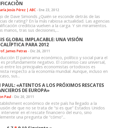
IFICACIÓN
aría Jesús Pérez | ABC
-
Ene 23, 2012
jo de Dave Simonds ¿Quién se esconde detrás de las
cias de rating? En la más rabiosa actualidad. Las agencias
lificación crediticia vuelven a la carga. Y sin miramientos.
s manos, tras sus decisiones,...
SIS GLOBAL IMPLACABLE: UNA VISIÓN
CALÍPTICA PARA 2012
rof. James Petras
-
Dic 26, 2011
oducción El panorama económico, político y social para el
 es profundamente negativo. El consenso casi universal,
uso entre los principales economistas ortodoxos es
mista respecto a la economía mundial. Aunque, incluso en
caso, sus...
 PAUL: «ATENTOS A LOS PRÓXIMOS RESCATES
ANCIEROS DE EUROPA»
on Paul
-
Dic 20, 2011
stablishment económico de este país ha llegado a la
lusión de que no se trata de “si es que” Estados Unidos
intervenir en el rescate financiero del euro, sino
lemente una pregunta de “cómo”...
1
…
6
7
8
9
10
Siguiente »