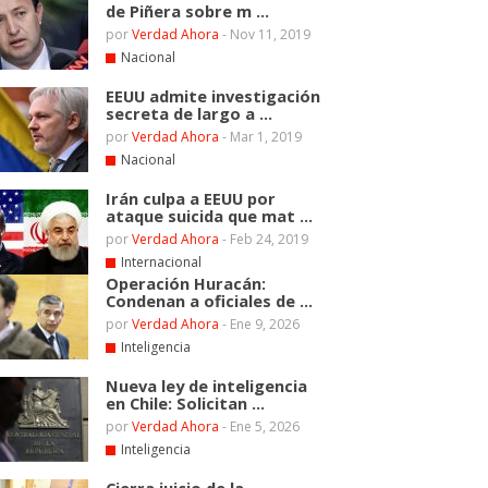
de Piñera sobre m ...
por
Verdad Ahora
-
Nov 11, 2019
Nacional
EEUU admite investigación
secreta de largo a ...
por
Verdad Ahora
-
Mar 1, 2019
Nacional
Irán culpa a EEUU por
ataque suicida que mat ...
por
Verdad Ahora
-
Feb 24, 2019
Internacional
Operación Huracán:
Condenan a oficiales de ...
por
Verdad Ahora
-
Ene 9, 2026
Inteligencia
Nueva ley de inteligencia
en Chile: Solicitan ...
por
Verdad Ahora
-
Ene 5, 2026
Inteligencia