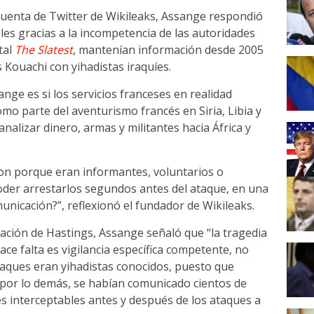
cuenta de Twitter de Wikileaks, Assange respondió
les gracias a la incompetencia de las autoridades
tal
The Slatest
, mantenían información desde 2005
 Kouachi con yihadistas iraquíes.
ge es si los servicios franceses en realidad
o parte del aventurismo francés en Siria, Libia y
alizar dinero, armas y militantes hacia África y
eron porque eran informantes, voluntarios o
oder arrestarlos segundos antes del ataque, en una
unicación?”, reflexionó el fundador de Wikileaks.
ación de Hastings, Assange señaló que “la tragedia
ace falta es vigilancia específica competente, no
taques eran yihadistas conocidos, puesto que
, por lo demás, se habían comunicado cientos de
s interceptables antes y después de los ataques a