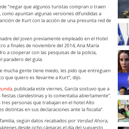
ede “negar que algunos turistas compran o traen
, como apuntan algunas versiones difundidas a
arición de Kurt con la acción de una presunta red de
madre del joven previamente empleado en el Hotel
stro a finales de noviembre del 2014, Ana María
ro a cooperar con las pesquisas de la policía,
l paradero del guía.
e mucha gente tiene miedo, les pido que entreguen
o que quiero es llevarme a Kurt”, dijo.
gunda
, publicada este viernes, García sostuvo que a
as fiestas clandestinas y lo comentaba abiertamente”.
tres personas que trabajan en el hotel Alto
distintas en sus declaraciones ante la fiscalía”.
 familia, según datos recabados por
Verdad Ahora
,
imágenes desde ocho cámaras el día del supuesto