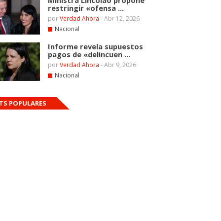
Ministra Lincolao propone
restringir «ofensa ...
por
Verdad Ahora
-
Abr 12, 2026
Nacional
Informe revela supuestos
pagos de «delincuen ...
por
Verdad Ahora
-
Abr 9, 2026
Nacional
TS POPULARES