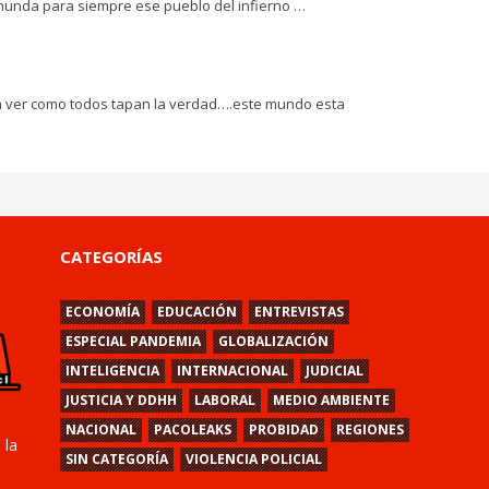
 hunda para siempre ese pueblo del infierno …
ia ver como todos tapan la verdad….este mundo esta
CATEGORÍAS
ECONOMÍA
EDUCACIÓN
ENTREVISTAS
ESPECIAL PANDEMIA
GLOBALIZACIÓN
INTELIGENCIA
INTERNACIONAL
JUDICIAL
JUSTICIA Y DDHH
LABORAL
MEDIO AMBIENTE
NACIONAL
PACOLEAKS
PROBIDAD
REGIONES
 la
SIN CATEGORÍA
VIOLENCIA POLICIAL