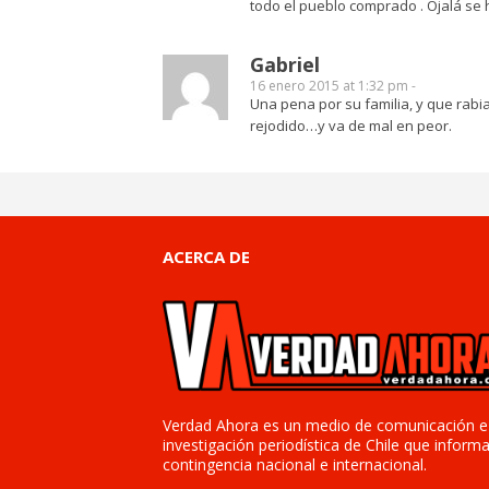
todo el pueblo comprado . Ojalá se
Gabriel
16 enero 2015 at 1:32 pm -
Una pena por su familia, y que rab
rejodido…y va de mal en peor.
ACERCA DE
Verdad Ahora es un medio de comunicación e
investigación periodística de Chile que informa
contingencia nacional e internacional.