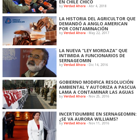
EN CHILE CHICO
by
Verdad Ahora
-
Abr 4, 2018
LA HISTORIA DEL AGRICULTOR QUE
DEMANDÓ A ANGLO AMERICAN
POR CONTAMINACIÓN
by
Verdad Ahora
-
May 22, 2017
LA NUEVA “LEY MORDAZA” QUE
INTIMIDA A FUNCIONARIOS DE
SERNAGEOMIN
by
Verdad Ahora
-
Dic 14, 2016
GOBIERNO MODIFICA RESOLUCIÓN
AMBIENTAL Y AUTORIZA A PASCUA
LAMA A CONTAMINAR LAS AGUAS
by
Verdad Ahora
-
Nov 25, 2016
INCERTIDUMBRE EN SERNAGEOMIN:
¿SE VA AURORA WILLIAMS?
by
Verdad Ahora
-
Nov 11, 2016