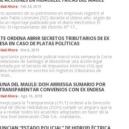
NE ACCIONES EN HIDROELÉCTRICAS DEL MAULE
rdad Ahora
-
Feb 24, 2019
lto aumento de su patrimonio en empresas registró el
tado Pablo Lorenzini (DC) durante el último año, según da
a un reportaje publicado por el diario electrónico El
o. El representante del Distrito N° 17...
TE ORDENA ABRIR SECRETOS TRIBUTARIOS DE EX
ESA EN CASO DE PLATAS POLÍTICAS
rdad Ahora
-
Ene 6, 2019
mportante precedente judicial marcó esta semana la Corte
pelaciones de Santiago al desestimar una acción legal
entada por el Servicio de Impuestos Internos (SII) que
aba mantener en secreto los registros tributarios de
esas...
UNA DEL MAULE: DOH ARRIESGA SUMARIO POR
TRANSPARENTAR CONVENIOS CON EX ENDESA
rdad Ahora
-
Ago 16, 2018
onsejo para la Transparencia (CPLT) ordenó a la Dirección
onal de Obras Hidráulicas (DOH) cumplir un amparo que la
ga a revelar todos los acuerdos adoptados en favor de la
esa Enel Generación Chile S.A. -mandante...
UNCIAN “ESTADO POLICIAL” DE HIDROELÉCTRICA