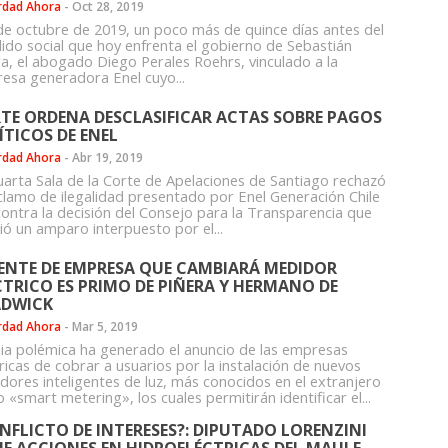
rdad Ahora
-
Oct 28, 2019
 de octubre de 2019, un poco más de quince días antes del
llido social que hoy enfrenta el gobierno de Sebastián
ra, el abogado Diego Perales Roehrs, vinculado a la
esa generadora Enel cuyo...
TE ORDENA DESCLASIFICAR ACTAS SOBRE PAGOS
ÍTICOS DE ENEL
rdad Ahora
-
Abr 19, 2019
uarta Sala de la Corte de Apelaciones de Santiago rechazó
eclamo de ilegalidad presentado por Enel Generación Chile
 contra la decisión del Consejo para la Transparencia que
ió un amparo interpuesto por el...
ENTE DE EMPRESA QUE CAMBIARÁ MEDIDOR
CTRICO ES PRIMO DE PIÑERA Y HERMANO DE
DWICK
rdad Ahora
-
Mar 5, 2019
ia polémica ha generado el anuncio de las empresas
ricas de cobrar a usuarios por la instalación de nuevos
dores inteligentes de luz, más conocidos en el extranjero
«smart metering», los cuales permitirán identificar el...
NFLICTO DE INTERESES?: DIPUTADO LORENZINI