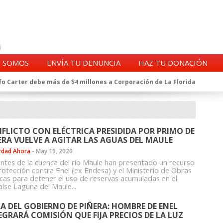
S SOMOS
ENVÍA TU DENUNCIA
HAZ TU DONACIÓN
o Carter debe más de $4 millones a Corporación de La Florida
gentes de la CIA en Chile tras archivos desclasificados por Trump
a exprefecto de Carabineros de Talca por supuesto fraude al
 complican al Alto Mando de la PDI
eligencia de Carabineros en el ajedrez del caso Huracán
FLICTO CON ELÉCTRICA PRESIDIDA POR PRIMO DE
 a imputado en caso Huracán, según chats en poder de la Fiscalía
ERA VUELVE A AGITAR LAS AGUAS DEL MAULE
n y vínculos con jueces del Grupo Arauco de Angelini
rdad Ahora
-
May 19, 2020
n Dipolcar: La denuncia que Carabineros ignoró
ntes de la cuenca del río Maule han presentado un recurso
Estado a Clínica Las Condes, vinculada al ministro Jaime Mañalich
rotección contra Enel (ex Endesa) y el Ministerio de Obras
icas para detener el uso de reservas acumuladas en el
ueldos de oficiales de la FACH recontratados por la DGAC
lse Laguna del Maule...
A DEL GOBIERNO DE PIÑERA: HOMBRE DE ENEL
EGRARÁ COMISIÓN QUE FIJA PRECIOS DE LA LUZ