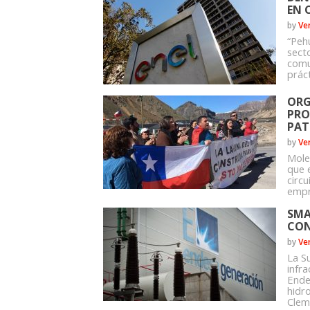
EN 
by
Ve
“Peh
sect
comu
prác
ORG
PRO
PAT
by
Ve
Mole
que 
circu
empr
SMA
CON
by
Ve
La S
infr
Ende
hidr
Clem