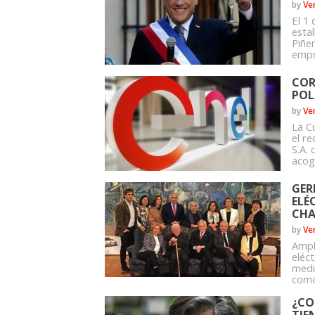
by
Ve
El 1
esta
Piñe
empr
COR
POL
by
Ve
La C
el r
S.A.
acog
GER
ELÉ
CHA
by
Ve
Ampl
eléct
medi
como 
¿CO