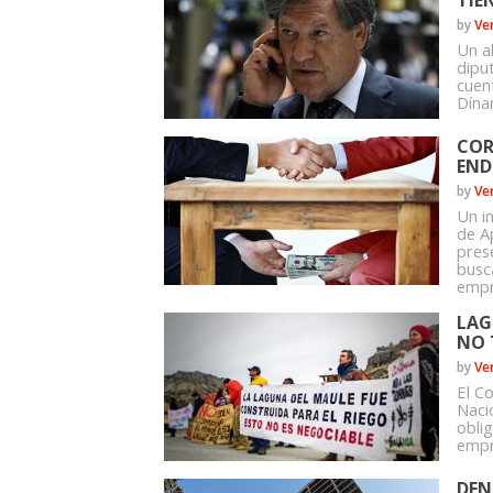
TIE
by
Ve
Un a
dipu
cuent
Dínam
COR
END
by
Ve
Un i
de A
pres
busc
empr
LAG
NO 
by
Ve
El C
Naci
obli
empr
DEN