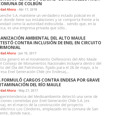
COMUNA DE COLBÚN
rdad Ahora
-
Abr 17, 2018
uenche S.A. mantiene un verdadero estado policial en el
or donde tiene sus instalaciones y se comporta frente a la
nidad como la autoridad indiscutida… siendo que, en la
tica, es una empresa privada que sólo...
ANIZACIÓN AMBIENTAL DEL ALTO MAULE
TESTÓ CONTRA INCLUSIÓN DE ENEL EN CIRCUITO
RIMONIAL
rdad Ahora
-
Jun 10, 2017
stia generó en el movimiento Defensores del Alto Maule
el Consejo de Monumentos Nacionales incluyera dentro del
ito del Día del Patrimonio, fijado para el 28 de mayo, a la
esa Enel Generación Chile (ex Endesa),...
 FORMULÓ CARGOS CONTRA ENDESA POR GRAVE
TAMINACIÓN DEL RÍO MAULE
rdad Ahora
-
May 27, 2017
uperintendencia del Medioambiente detectó una serie de
acciones cometidas por Enel Generación Chile S.A. (ex
sa), en el marco de la construcción del proyecto
oeléctrico Los Cóndores, emplazado en la comuna de San
ente, donde nace...