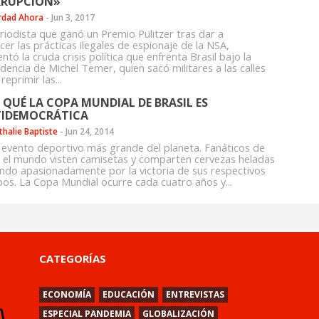
RUPCIÓN»
rdad Ahora
-
Jun 3, 2017
eriodista que ganó un Premio Pulitzer tras dar a
er las prácticas ilegales de espionaje de la NSA,
tó la cruda crisis política que enfrenta Brasil bajo la
dencia de Michel Temer, quien sacó militares a las calles
reprimir las...
 QUÉ LA COPA MUNDIAL DE BRASIL ES
IDEMOCRÁTICA
thalie Baptiste
-
Jun 24, 2014
l evento deportivo más grande del planeta. Fanáticos de
 el mundo visten camisetas y comparten cervezas heladas
ando apasionadamente por la victoria de sus respectivos
pos. La Copa Mundial ocurre cada cuatro años y...
CATEGORÍAS
ECONOMÍA
EDUCACIÓN
ENTREVISTAS
ESPECIAL PANDEMIA
GLOBALIZACIÓN