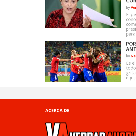
COR
by
Ve
El p
conoc
comen
presi
para 
POR
ANT
by
Na
Es e
todo
grit
equi
ACERCA DE