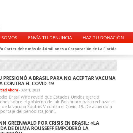
S SOMOS
ENVÍA TU DENUNCIA
HAZ TU DONACIÓN
o Carter debe más de $4 millones a Corporación de La Florida
gentes de la CIA en Chile tras archivos desclasificados por Trump
a exprefecto de Carabineros de Talca por supuesto fraude al
 complican al Alto Mando de la PDI
eligencia de Carabineros en el ajedrez del caso Huracán
U PRESIONÓ A BRASIL PARA NO ACEPTAR VACUNA
 a imputado en caso Huracán, según chats en poder de la Fiscalía
A CONTRA EL COVID-19
n y vínculos con jueces del Grupo Arauco de Angelini
rdad Ahora
-
Abr 1, 2021
n Dipolcar: La denuncia que Carabineros ignoró
edio Brasil Wire reveló que Estados Unidos ejerció
Estado a Clínica Las Condes, vinculada al ministro Jaime Mañalich
iones sobre el gobierno de Jair Bolsonaro para rechazar el
o de la vacuna Sputnik V contra el Covid-19. De acuerdo a
ueldos de oficiales de la FACH recontratados por la DGAC
portaje del periodista John...
NN GREENWALD POR CRISIS EN BRASIL: «LA
IDA DE DILMA ROUSSEFF EMPODERÓ LA