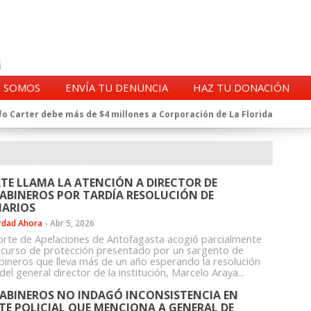
S SOMOS
ENVÍA TU DENUNCIA
HAZ TU DONACIÓN
o Carter debe más de $4 millones a Corporación de La Florida
gentes de la CIA en Chile tras archivos desclasificados por Trump
a exprefecto de Carabineros de Talca por supuesto fraude al
 complican al Alto Mando de la PDI
eligencia de Carabineros en el ajedrez del caso Huracán
TE LLAMA LA ATENCIÓN A DIRECTOR DE
 a imputado en caso Huracán, según chats en poder de la Fiscalía
ABINEROS POR TARDÍA RESOLUCIÓN DE
n y vínculos con jueces del Grupo Arauco de Angelini
ARIOS
n Dipolcar: La denuncia que Carabineros ignoró
rdad Ahora
-
Abr 5, 2026
Estado a Clínica Las Condes, vinculada al ministro Jaime Mañalich
orte de Apelaciones de Antofagasta acogió parcialmente
ecurso de protección presentado por un sargento de
ueldos de oficiales de la FACH recontratados por la DGAC
bineros que lleva más de un año esperando la resolución
 del general director de la institución, Marcelo Araya...
ABINEROS NO INDAGÓ INCONSISTENCIA EN
TE POLICIAL QUE MENCIONA A GENERAL DE