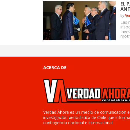
EL 
ANT
by
Ve
Las 
insp
Inve
moti
ACERCA DE
Verdad Ahora es un medio de comunicación e
investigación periodística de Chile que informa
contingencia nacional e internacional.