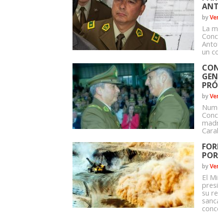
ANT
by
Ve
La m
Conc
Anto
un co
CON
GEN
PR
by
Ve
Nume
Conc
madr
Cara
FOR
POR
by
Ve
El Mi
pres
su r
sanc
conc