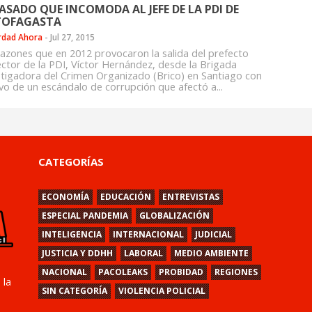
PASADO QUE INCOMODA AL JEFE DE LA PDI DE
OFAGASTA
rdad Ahora
-
Jul 27, 2015
razones que en 2012 provocaron la salida del prefecto
ector de la PDI, Víctor Hernández, desde la Brigada
stigadora del Crimen Organizado (Brico) en Santiago con
vo de un escándalo de corrupción que afectó a...
CATEGORÍAS
ECONOMÍA
EDUCACIÓN
ENTREVISTAS
ESPECIAL PANDEMIA
GLOBALIZACIÓN
INTELIGENCIA
INTERNACIONAL
JUDICIAL
JUSTICIA Y DDHH
LABORAL
MEDIO AMBIENTE
NACIONAL
PACOLEAKS
PROBIDAD
REGIONES
 la
SIN CATEGORÍA
VIOLENCIA POLICIAL