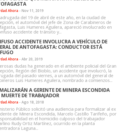
OFAGASTA
rdad Ahora
-
Nov 11, 2019
adrugada del 19 de abril de este año, en la ciudad de
epción, el automóvil del jefe de Zona de Carabineros de
fagasta, Luis Humeres Aguilera, apareció involucrado en
nfuso accidente de tránsito y...
FUSO ACCIDENTE INVOLUCRA A VEHÍCULO DE
ERAL DE ANTOFAGASTA: CONDUCTOR ESTÁ
ÓFUGO
rdad Ahora
-
Abr 20, 2019
rosas dudas ha generado en el ambiente policial del Gran
epción, Región del Biobío, un accidente que involucró, la
ugada del pasado viernes, a un automóvil del general de
bineros Luis Humeres Aguilera, nombrado a comienzos...
MALIZARÁN A GERENTE DE MINERA ESCONDIDA
 MUERTE DE TRABAJADOR
rdad Ahora
-
Ago 18, 2018
nisterio Público solicitó una audiencia para formalizar al ex
idente de Minera Escondida, Marcelo Castillo Tarifeño, por
esponsabilidad en el homicidio culposo del trabajador
arlino Rudy Ortiz Martínez, ocurrido en la planta
entradora Laguna...