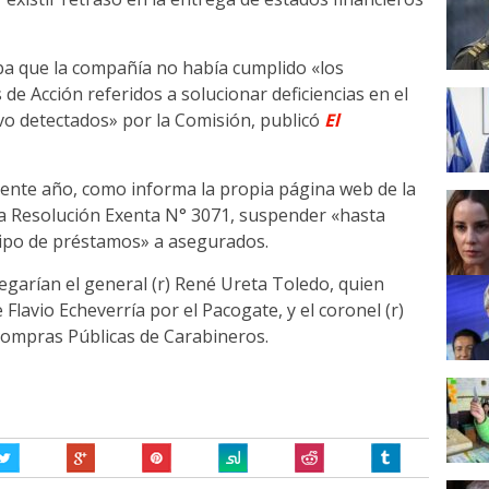
ba que la compañía no había cumplido «los
e Acción referidos a solucionar deficiencias en el
vo detectados» por la Comisión, publicó
El
resente año, como informa la propia página web de la
 la Resolución Exenta N° 3071, suspender «hasta
tipo de préstamos» a asegurados.
llegarían el general (r) René Ureta Toledo, quien
Flavio Echeverría por el Pacogate, y el coronel (r)
Compras Públicas de Carabineros.