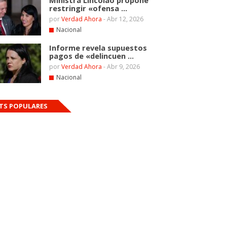
Ministra Lincolao propone
restringir «ofensa ...
por
Verdad Ahora
-
Abr 12, 2026
Nacional
Informe revela supuestos
pagos de «delincuen ...
por
Verdad Ahora
-
Abr 9, 2026
Nacional
TS POPULARES