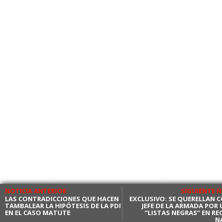
NOTICIA ANTERIOR
SIGUIENTE N
LAS CONTRADICCIONES QUE HACEN
EXCLUSIVO: SE QUERELLAN 
TAMBALEAR LA HIPÓTESIS DE LA PDI
JEFE DE LA ARMADA POR 
EN EL CASO MATUTE
“LISTAS NEGRAS” EN RE
N