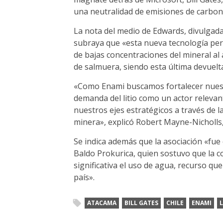
una neutralidad de emisiones de carbon
La nota del medio de Edwards, divulgada
subraya que «esta nueva tecnología permi
de bajas concentraciones del mineral al 
de salmuera, siendo esta última devuelta 
«Como Enami buscamos fortalecer nuestr
demanda del litio como un actor relevant
nuestros ejes estratégicos a través de l
minera», explicó Robert Mayne-Nicholls,
Se indica además que la asociación «fue
Baldo Prokurica, quien sostuvo que la 
significativa el uso de agua, recurso q
país».
ATACAMA
BILL GATES
CHILE
ENAMI
L