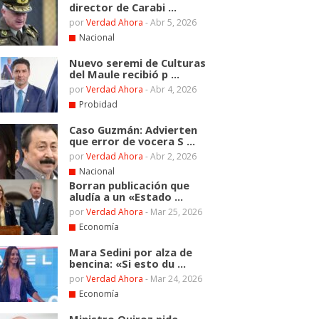
director de Carabi ...
por
Verdad Ahora
-
Abr 5, 2026
Nacional
Nuevo seremi de Culturas
del Maule recibió p ...
por
Verdad Ahora
-
Abr 4, 2026
Probidad
Caso Guzmán: Advierten
que error de vocera S ...
por
Verdad Ahora
-
Abr 2, 2026
Nacional
Borran publicación que
aludía a un «Estado ...
por
Verdad Ahora
-
Mar 25, 2026
Economía
Mara Sedini por alza de
bencina: «Si esto du ...
por
Verdad Ahora
-
Mar 24, 2026
Economía