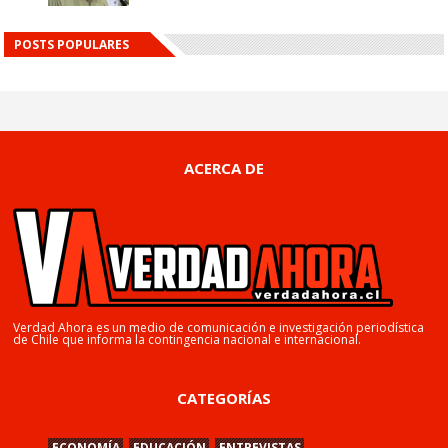
POSTS POPULARES
ACERCA DE
Verdad Ahora es un medio de comunicación e investigación periodística
de Chile que informa la contingencia nacional e internacional.
CATEGORÍAS
ECONOMÍA
EDUCACIÓN
ENTREVISTAS