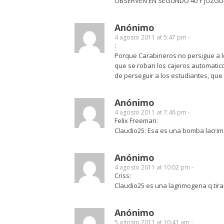
OBSERVEN EN SEGUNDO 40 Y JUZGU
Anónimo
4 agosto 2011 at 5:47 pm -
:
Porque Carabineros no persigue a l
que se roban los cajeros automatic
de perseguir a los estudiantes, que
Anónimo
4 agosto 2011 at 7:46 pm -
Felix Freeman:
Claudio25: Esa es una bomba lacri
Anónimo
4 agosto 2011 at 10:02 pm -
Criss:
Claudio25 es una lagrimogena q tir
Anónimo
5 agosto 2011 at 10:41 am -