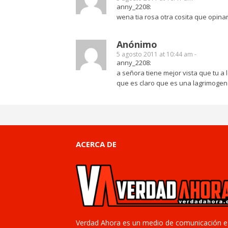
anny_2208:
wena tia rosa otra cosita que opina
Anónimo
5 agosto 2011 at 10:44 am -
anny_2208:
a señora tiene mejor vista que tu a 
que es claro que es una lagrimogen
ACERCA DE
Verdad Ahora es un medio de comunicación e