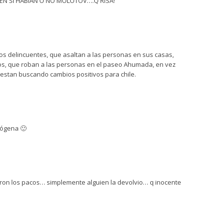
EN SI HABIAN O NO MOLOTOV….Q RISA!
os delincuentes, que asaltan a las personas en sus casas,
os, que roban a las personas en el paseo Ahumada, en vez
 estan buscando cambios positivos para chile.
mógena 🙂
aron los pacos… simplemente alguien la devolvio… q inocente