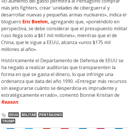
«El aumento del gasto permitirá al Pentágono comprar
más jets fighters, crear ‘unidades de ciberguerra’ y
desarrollar nuevas y pequeñas armas nucleares», indica el
bloguero
Eric Boehm
,
agregando que, «poniéndolo en
perspectiva, se debe considerar que el presupuesto militar
ruso llega solo a $61 mil millones», mientras que el de
China, que le sigue a EEUU, alcanza «unos $175 mil
millones al año».
Históricamente el Departamento de Defensa de EEUU se
ha negado a realizar auditorías que transparenten la
forma en que se gasta el dinero, lo que infringe una
ordenanza que data del año 1990. «Entregar más recursos
sin asegurarse cuánto se desperdicia es imprudente y
estratégicamente errado», comentó Bonnie Kristian de
Reason
.
EEUU
MILITAR
PENTÁGONO
TRUMP