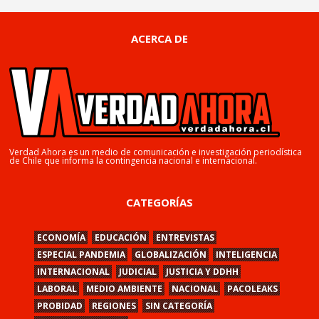
ACERCA DE
Verdad Ahora es un medio de comunicación e investigación periodística
de Chile que informa la contingencia nacional e internacional.
CATEGORÍAS
ECONOMÍA
EDUCACIÓN
ENTREVISTAS
ESPECIAL PANDEMIA
GLOBALIZACIÓN
INTELIGENCIA
INTERNACIONAL
JUDICIAL
JUSTICIA Y DDHH
LABORAL
MEDIO AMBIENTE
NACIONAL
PACOLEAKS
PROBIDAD
REGIONES
SIN CATEGORÍA