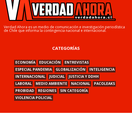
Verdad Ahora es un medio de comunicación e investigación periodística
de Chile que informa la contingencia nacional e internacional.
CATEGORÍAS
ECONOMÍA
EDUCACIÓN
ENTREVISTAS
ESPECIAL PANDEMIA
GLOBALIZACIÓN
INTELIGENCIA
INTERNACIONAL
JUDICIAL
JUSTICIA Y DDHH
LABORAL
MEDIO AMBIENTE
NACIONAL
PACOLEAKS
PROBIDAD
REGIONES
SIN CATEGORÍA
VIOLENCIA POLICIAL