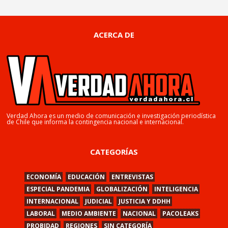
ACERCA DE
Verdad Ahora es un medio de comunicación e investigación periodística
de Chile que informa la contingencia nacional e internacional.
CATEGORÍAS
ECONOMÍA
EDUCACIÓN
ENTREVISTAS
ESPECIAL PANDEMIA
GLOBALIZACIÓN
INTELIGENCIA
INTERNACIONAL
JUDICIAL
JUSTICIA Y DDHH
LABORAL
MEDIO AMBIENTE
NACIONAL
PACOLEAKS
PROBIDAD
REGIONES
SIN CATEGORÍA