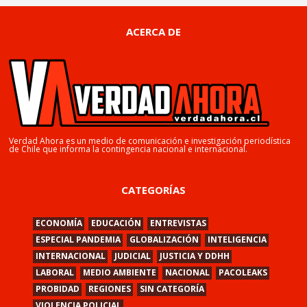
ACERCA DE
Verdad Ahora es un medio de comunicación e investigación periodística
de Chile que informa la contingencia nacional e internacional.
CATEGORÍAS
ECONOMÍA
EDUCACIÓN
ENTREVISTAS
ESPECIAL PANDEMIA
GLOBALIZACIÓN
INTELIGENCIA
INTERNACIONAL
JUDICIAL
JUSTICIA Y DDHH
LABORAL
MEDIO AMBIENTE
NACIONAL
PACOLEAKS
PROBIDAD
REGIONES
SIN CATEGORÍA
VIOLENCIA POLICIAL