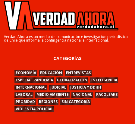
Verdad Ahora es un medio de comunicación e investigación periodística
de Chile que informa la contingencia nacional e internacional.
CATEGORÍAS
ECONOMÍA
EDUCACIÓN
ENTREVISTAS
ESPECIAL PANDEMIA
GLOBALIZACIÓN
INTELIGENCIA
INTERNACIONAL
JUDICIAL
JUSTICIA Y DDHH
LABORAL
MEDIO AMBIENTE
NACIONAL
PACOLEAKS
PROBIDAD
REGIONES
SIN CATEGORÍA
VIOLENCIA POLICIAL