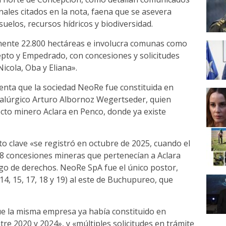
nales citados en la nota, faena que se asevera
uelos, recursos hídricos y biodiversidad.
ente 22.800 hectáreas e involucra comunas como
pto y Empedrado, con concesiones y solicitudes
cola, Oba y Eliana».
enta que la sociedad NeoRe fue constituida en
etalúrgico Arturo Albornoz Wegertseder, quien
cto minero Aclara en Penco, donde ya existe
to clave «se registró en octubre de 2025, cuando el
8 concesiones mineras que pertenecían a Aclara
go de derechos. NeoRe SpA fue el único postor,
4, 15, 17, 18 y 19) al este de Buchupureo, que
e la misma empresa ya había constituido en
e 2020 y 2024», y «múltiples solicitudes en trámite