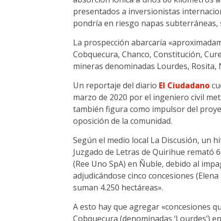
presentados a inversionistas internacio
pondría en riesgo napas subterráneas, s
La prospección abarcaría «aproximadam
Cobquecura, Chanco, Constitución, Cure
mineras denominadas Lourdes, Rosita, Ni
Un reportaje del diario
El Ciudadano
cu
marzo de 2020 por el ingeniero civil m
también figura como impulsor del proye
oposición de la comunidad.
Según el medio local La Discusión, un hi
Juzgado de Letras de Quirihue remató 6
(Ree Uno SpA) en Ñuble, debido al impa
adjudicándose cinco concesiones (Elena 1
suman 4.250 hectáreas».
A esto hay que agregar «concesiones qu
Cobquecura (denominadas ‘Lourdes’) entr