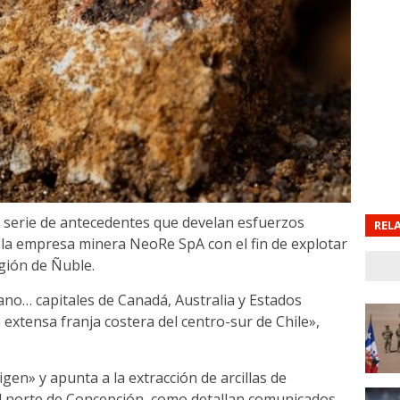
 serie de antecedentes que develan esfuerzos
REL
la empresa minera NeoRe SpA con el fin de explotar
egión de Ñuble.
ano… capitales de Canadá, Australia y Estados
xtensa franja costera del centro-sur de Chile»,
gen» y apunta a la extracción de arcillas de
al norte de Concepción, como detallan comunicados