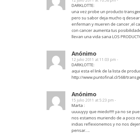
12 julio 2011 at 10:58 pm -
DARKLOTTE:
una vez probe un producto transgen
pero su sabor deja mucho q desear
enferman y mueren de cancer ,el ca
con cancer aumenta tus posibilidad
llevan una vida sana LOS PRODUC
Anónimo
12 julio 2011 at 11:03 pm -
DARKLOTTE:
aqui esta el link de la lista de prod
http://www.puntofinal.cl/568/transg
Anónimo
15 julio 2011 at 5:23 pm -
Marta :
uuuuyyy que miedo!!!!! ya no se pue
nos estamos muriendo de a poco no
indias reflexionemos y no nos deje
pensar….