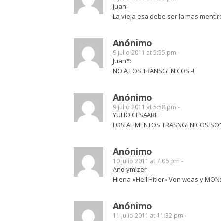
Juan:
La vieja esa debe ser la mas menti
Anónimo
9 julio 2011 at 5:55 pm -
Juan*:
NO A LOS TRANSGENICOS -!
Anónimo
9 julio 2011 at 5:58 pm -
YULIO CESAARE:
LOS ALIMENTOS TRASNGENICOS SON
Anónimo
10 julio 2011 at 7:06 pm -
Ano ymizer:
Hiena «Heil Hitler» Von weas y MO
Anónimo
11 julio 2011 at 11:32 pm -