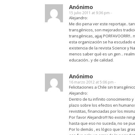
Anónimo
15 julio 2011 at 9:36 pm -
Alejandro:
Me dio pena ver este reportaje.. tan
transgénicos, son mejorados tradici
transgénicas, ajjaj PORFAVOORR!!.. n
esta organización se ha escudado en
existencia de la revista Science y N
menos saber qué es un gen .. realmen
educación.. y de calidad.
Anónimo
16 marzo 2012 at 5:06 pm -
Felicitaciones a Chile sin transgénicos
Alejandro:
Dentro de tu infinito conocimiento 
plazo sobre los efectos en humanos 
revistitas, financiadas por los mis
Por favor Alejandro!!! No existe nin
hasta que eso no suceda, no se pue
Por lo demás , es lógico que las gr