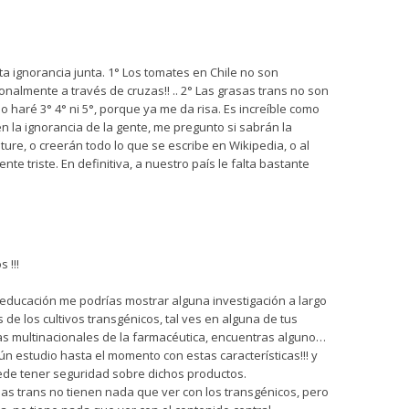
ta ignorancia junta. 1° Los tomates en Chile no son
onalmente a través de cruzas!! .. 2° Las grasas trans no son
o haré 3° 4° ni 5°, porque ya me da risa. Es increíble como
 la ignorancia de la gente, me pregunto si sabrán la
ature, o creerán todo lo que se escribe en Wikipedia, o al
te triste. En definitiva, a nuestro país le falta bastante
 !!!
y educación me podrías mostrar alguna investigación a largo
de los cultivos transgénicos, tal ves en alguna de tus
mas multinacionales de la farmacéutica, encuentras alguno…
gún estudio hasta el momento con estas características!!! y
de tener seguridad sobre dichos productos.
asas trans no tienen nada que ver con los transgénicos, pero