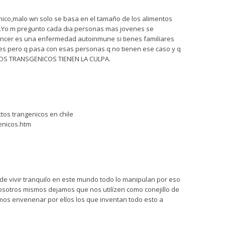
ico,malo wn solo se basa en el tamaño de los alimentos
.Yo m pregunto cada dia personas mas jovenes se
ncer es una enfermedad autoinmune si tienes familiares
es pero q pasa con esas personas q no tienen ese caso y q
TOS TRANSGENICOS TIENEN LA CULPA.
uctos trangenicos en chile
enicos.htm
de vivir tranquilo en este mundo todo lo manipulan por eso
sotros mismos dejamos que nos utilízen como conejillo de
mos envenenar por ellos los que inventan todo esto a