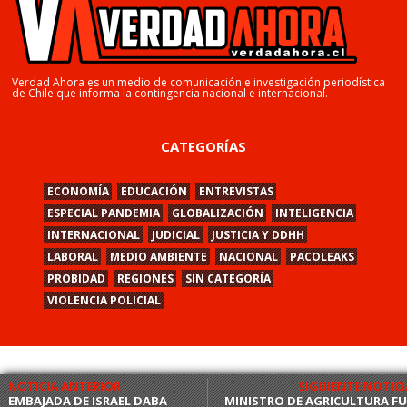
Verdad Ahora es un medio de comunicación e investigación periodística
de Chile que informa la contingencia nacional e internacional.
CATEGORÍAS
ECONOMÍA
EDUCACIÓN
ENTREVISTAS
ESPECIAL PANDEMIA
GLOBALIZACIÓN
INTELIGENCIA
INTERNACIONAL
JUDICIAL
JUSTICIA Y DDHH
LABORAL
MEDIO AMBIENTE
NACIONAL
PACOLEAKS
PROBIDAD
REGIONES
SIN CATEGORÍA
VIOLENCIA POLICIAL
NOTICIA ANTERIOR
SIGUIENTE NOTICI
EMBAJADA DE ISRAEL DABA
MINISTRO DE AGRICULTURA FU