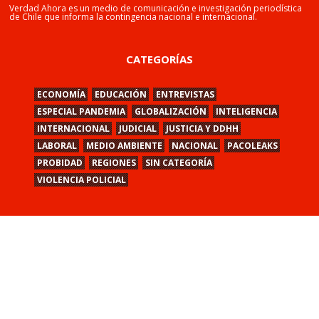
Verdad Ahora es un medio de comunicación e investigación periodística
de Chile que informa la contingencia nacional e internacional.
CATEGORÍAS
ECONOMÍA
EDUCACIÓN
ENTREVISTAS
ESPECIAL PANDEMIA
GLOBALIZACIÓN
INTELIGENCIA
INTERNACIONAL
JUDICIAL
JUSTICIA Y DDHH
LABORAL
MEDIO AMBIENTE
NACIONAL
PACOLEAKS
PROBIDAD
REGIONES
SIN CATEGORÍA
VIOLENCIA POLICIAL