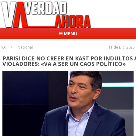
☰ MENU
VA
Nacional
11 de Dic, 2025
PARISI DICE NO CREER EN KAST POR INDULTOS 
VIOLADORES: «VA A SER UN CAOS POLÍTICO»