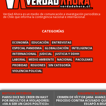
Verdad Ahora es un medio de comunicación e investigación periodística
de Chile que informa la contingencia nacional e internacional.
CATEGORÍAS
ECONOMÍA
EDUCACIÓN
ENTREVISTAS
ESPECIAL PANDEMIA
GLOBALIZACIÓN
INTELIGENCIA
INTERNACIONAL
JUDICIAL
JUSTICIA Y DDHH
LABORAL
MEDIO AMBIENTE
NACIONAL
PACOLEAKS
PROBIDAD
REGIONES
SIN CATEGORÍA
VIOLENCIA POLICIAL
NOTICIA ANTERIOR
SIGUIENTE NOTICI
PARISI DICE NO CREER EN KAST
CRIMEN DE VÍCTOR JARA: AVANZ
POR INDULTOS A VIOLADORES:
PROCESO CONTRA ACUSADO QU
«VA A SER UN CAOS POLÍTICO»
ESCAPÓ A EEU