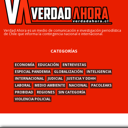
Verdad Ahora es un medio de comunicación e investigación periodística
de Chile que informa la contingencia nacional e internacional.
CATEGORÍAS
ECONOMÍA
EDUCACIÓN
ENTREVISTAS
ESPECIAL PANDEMIA
GLOBALIZACIÓN
INTELIGENCIA
INTERNACIONAL
JUDICIAL
JUSTICIA Y DDHH
LABORAL
MEDIO AMBIENTE
NACIONAL
PACOLEAKS
PROBIDAD
REGIONES
SIN CATEGORÍA
VIOLENCIA POLICIAL