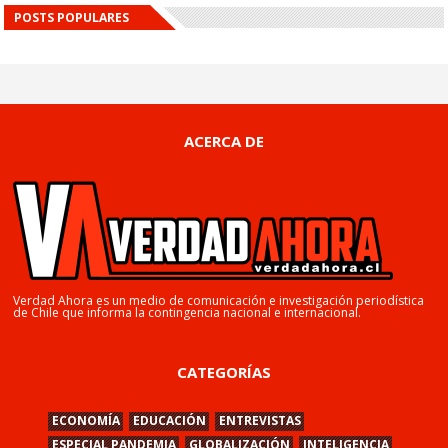
POSTS POPULARES
ACERCA DE
Verdad Ahora es un medio de comunicación e investigación periodística
de Chile que informa la contingencia nacional e internacional.
CATEGORÍAS
ECONOMÍA
EDUCACIÓN
ENTREVISTAS
ESPECIAL PANDEMIA
GLOBALIZACIÓN
INTELIGENCIA