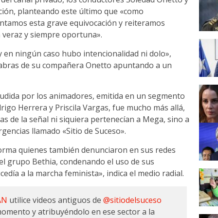
ación, planteando este último que «como
tamos esta grave equivocación y reiteramos
veraz y siempre oportuna».
 en ningún caso hubo intencionalidad ni dolo»,
labras de su compañera Onetto apuntando a un
ludida por los animadores, emitida en un segmento
igo Herrera y Priscila Vargas, fue mucho más allá,
as de la señal ni siquiera pertenecían a Mega, sino a
ergencias llamado «Sitio de Suceso».
forma quienes también denunciaron en sus redes
 del grupo Bethia, condenando el uso de sus
edía a la marcha feminista», indica el medio radial.
AN
utilice videos antiguos de
@sitiodelsuceso
omento y atribuyéndolo en ese sector a la