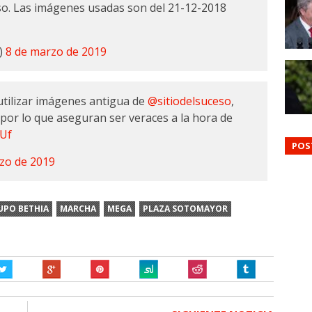
o. Las imágenes usadas son del 21-12-2018
o)
8 de marzo de 2019
utilizar imágenes antigua de
@sitiodelsuceso
,
 por lo que aseguran ser veraces a la hora de
mUf
POS
zo de 2019
UPO BETHIA
MARCHA
MEGA
PLAZA SOTOMAYOR