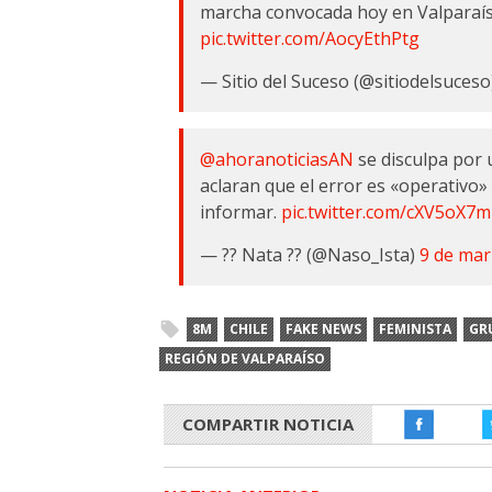
marcha convocada hoy en Valparaís
pic.twitter.com/AocyEthPtg
— Sitio del Suceso (@sitiodelsuces
@ahoranoticiasAN
se disculpa por 
aclaran que el error es «operativo»
informar.
pic.twitter.com/cXV5oX7
— ?? Nata ?? (@Naso_Ista)
9 de mar
8M
CHILE
FAKE NEWS
FEMINISTA
GR
REGIÓN DE VALPARAÍSO
COMPARTIR NOTICIA