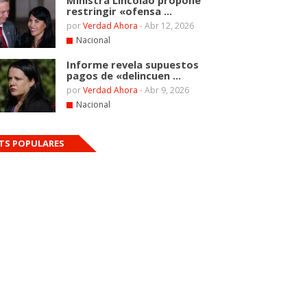
Ministra Lincolao propone
restringir «ofensa ...
por
Verdad Ahora
-
Abr 12, 2026
Nacional
Informe revela supuestos
pagos de «delincuen ...
por
Verdad Ahora
-
Abr 9, 2026
Nacional
TS POPULARES