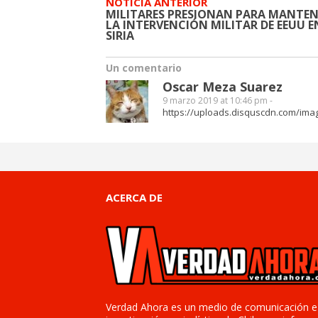
NOTICIA ANTERIOR
MILITARES PRESIONAN PARA MANTEN
LA INTERVENCIÓN MILITAR DE EEUU E
SIRIA
Un comentario
Oscar Meza Suarez
9 marzo 2019 at 10:46 pm -
https://uploads.disquscdn.com/im
ACERCA DE
Verdad Ahora es un medio de comunicación e