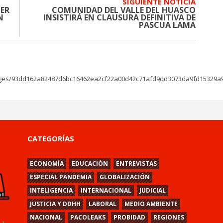
SIGUIENTE NOTICIA
ER
COMUNIDAD DEL VALLE DEL HUASCO
N
INSISTIRÁ EN CLAUSURA DEFINITIVA DE
PASCUA LAMA
ages/93dd162a82487d6bc16462ea2cf22a00d42c71afd9dd3073da9fd15329a9
CATEGORÍAS
ECONOMÍA
EDUCACIÓN
ENTREVISTAS
ESPECIAL PANDEMIA
GLOBALIZACIÓN
INTELIGENCIA
INTERNACIONAL
JUDICIAL
JUSTICIA Y DDHH
LABORAL
MEDIO AMBIENTE
NACIONAL
PACOLEAKS
PROBIDAD
REGIONES