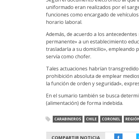
uniformado eran realizados por el sar
funciones como encargado de vehículos y
horario laboral.
Además, de acuerdo a los antecedentes 
permanente» a un establecimiento educac
trasladarla a su domicilio», empleando pa
servía como chofer.
Tales actuaciones habrían transgredido 
prohibición absoluta de emplear medios 
la función de orden y seguridad», expre
En el sumario también se busca determin
(alimentación) de forma indebida.
CARABINEROS
CHILE
CORONEL
REGIÓN
COMPARTIR NOTICIA