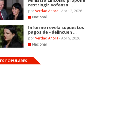
Ministra Lincolao propone
restringir «ofensa ...
por
Verdad Ahora
-
Abr 12, 2026
Nacional
Informe revela supuestos
pagos de «delincuen ...
por
Verdad Ahora
-
Abr 9, 2026
Nacional
TS POPULARES