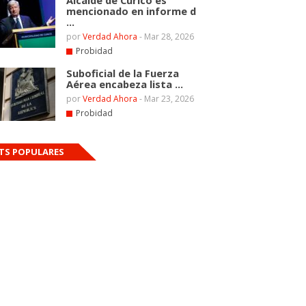
Alcalde de Curicó es
mencionado en informe d
...
por
Verdad Ahora
-
Mar 28, 2026
Probidad
Suboficial de la Fuerza
Aérea encabeza lista ...
por
Verdad Ahora
-
Mar 23, 2026
Probidad
TS POPULARES