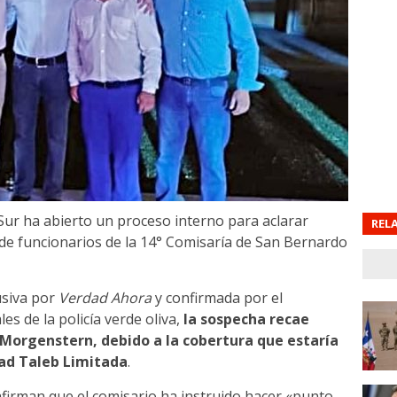
Sur ha abierto un proceso interno para aclarar
REL
de funcionarios de la 14° Comisaría de San Bernardo
usiva por
Verdad Ahora
y confirmada por el
 de la policía verde oliva,
la sospecha recae
n Morgenstern, debido a la cobertura que estaría
iad Taleb Limitada
.
firman que el comisario ha instruido hacer «punto