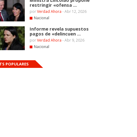
Ministra Lincolao propone
restringir «ofensa ...
por
Verdad Ahora
-
Abr 12, 2026
Nacional
Informe revela supuestos
pagos de «delincuen ...
por
Verdad Ahora
-
Abr 9, 2026
Nacional
TS POPULARES