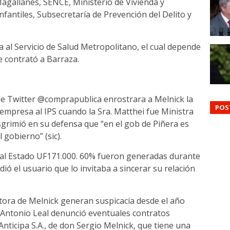
agallanes, SENCE, Ministerio de Vivienda y
fantiles, Subsecretaría de Prevención del Delito y
a al Servicio de Salud Metropolitano, el cual depende
e contrató a Barraza.
de Twitter @comprapublica enrostrara a Melnick la
POS
empresa al IPS cuando la Sra. Matthei fue Ministra
sgrimió en su defensa que “en el gob de Piñera es
 gobierno” (sic).
 al Estado UF171.000. 60% fueron generadas durante
ó el usuario que lo invitaba a sincerar su relación
tora de Melnick generan suspicacia desde el año
Antonio Leal denunció eventuales contratos
nticipa S.A., de don Sergio Melnick, que tiene una