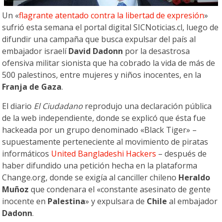
Un «
flagrante atentado contra la libertad de expresión
»
sufrió esta semana el portal digital
SICNoticias.cl, luego de
difundir una campaña que busca expulsar del país al
embajador israelí
David Dadonn
por la desastrosa
ofensiva militar sionista que ha cobrado la vida de más de
500 palestinos, entre mujeres y niños inocentes, en la
Franja de Gaza
.
El diario
El Ciudadano
reprodujo una declaración pública
de la web independiente, donde se explicó que ésta fue
hackeada por un grupo denominado «Black Tiger» –
supuestamente perteneciente al movimiento de piratas
informáticos
United Bangladeshi Hackers
– después de
haber difundido una petición hecha en la plataforma
Change.org, donde se exigía al canciller chileno
Heraldo
Muñoz
que condenara el «constante asesinato de gente
inocente en
Palestina
» y expulsara de
Chile
al embajador
Dadonn
.