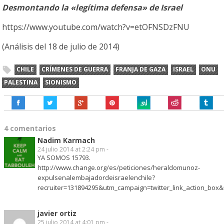
Desmontando la «legítima defensa» de Israel
https://www.youtube.com/watch?v=etOFNSDzFNU
(Análisis del 18 de julio de 2014)
CHILE
CRÍMENES DE GUERRA
FRANJA DE GAZA
ISRAEL
ONU
PALESTINA
SIONISMO
4 comentarios
Nadim Karmach
24 julio 2014 at 2:24 pm -
YA SOMOS 15793.
http://www.change.org/es/peticiones/heraldomunoz-
expulsenalembajadordeisraelenchile?
recruiter=131894295&utm_campaign=twitter_link_action_box
javier ortiz
25 julio 2014 at 4:01 pm -