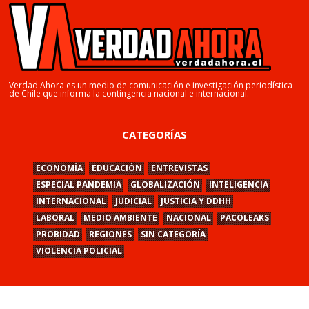
Verdad Ahora es un medio de comunicación e investigación periodística
de Chile que informa la contingencia nacional e internacional.
CATEGORÍAS
ECONOMÍA
EDUCACIÓN
ENTREVISTAS
ESPECIAL PANDEMIA
GLOBALIZACIÓN
INTELIGENCIA
INTERNACIONAL
JUDICIAL
JUSTICIA Y DDHH
LABORAL
MEDIO AMBIENTE
NACIONAL
PACOLEAKS
PROBIDAD
REGIONES
SIN CATEGORÍA
VIOLENCIA POLICIAL