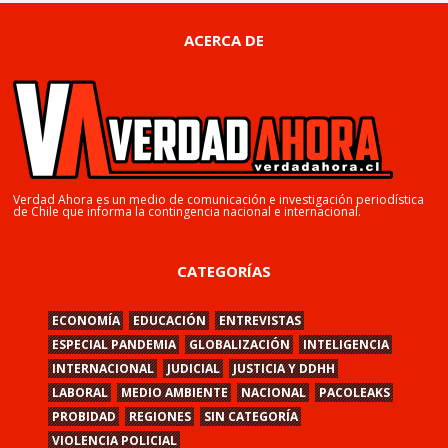
ACERCA DE
Verdad Ahora es un medio de comunicación e investigación periodística
de Chile que informa la contingencia nacional e internacional.
CATEGORÍAS
ECONOMÍA
EDUCACIÓN
ENTREVISTAS
ESPECIAL PANDEMIA
GLOBALIZACIÓN
INTELIGENCIA
INTERNACIONAL
JUDICIAL
JUSTICIA Y DDHH
LABORAL
MEDIO AMBIENTE
NACIONAL
PACOLEAKS
PROBIDAD
REGIONES
SIN CATEGORÍA
VIOLENCIA POLICIAL