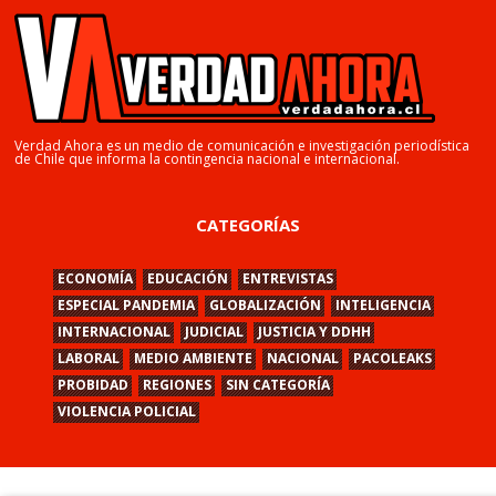
Verdad Ahora es un medio de comunicación e investigación periodística
de Chile que informa la contingencia nacional e internacional.
CATEGORÍAS
ECONOMÍA
EDUCACIÓN
ENTREVISTAS
ESPECIAL PANDEMIA
GLOBALIZACIÓN
INTELIGENCIA
INTERNACIONAL
JUDICIAL
JUSTICIA Y DDHH
LABORAL
MEDIO AMBIENTE
NACIONAL
PACOLEAKS
PROBIDAD
REGIONES
SIN CATEGORÍA
VIOLENCIA POLICIAL