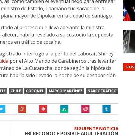
ón, así como también el eventual nexo para entregar
 ministro de Estado, Caamaño fue sacado de la
 plana mayor de Dipolcar en la ciudad de Santiago.
tado al proceso que lleva adelante la ministra
 fallecer, habría revelado a su custodio la supuesta
ineros en tráfico de cocaína.
istrado interrogó a la perito del Labocar, Shirley
uida
por el Alto Mando de Carabineros tras levantar
POS
rráneo de La Cucaracha, donde según la hipótesis
tute habría sido llevado la noche de su desaparición.
UTE
CHILE
CORONEL
MARCO MARTÍNEZ
NARCOTRÁFICO
SIGUIENTE NOTICIA
FBI RECONOCE POSIBLE ADULTERACIÓN