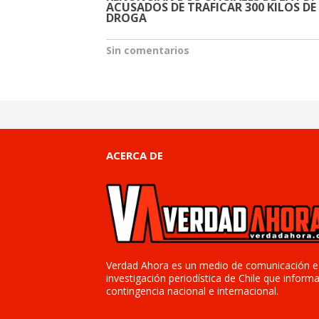
ACUSADOS DE TRAFICAR 300 KILOS DE
DROGA
Sin comentarios
ACERCA DE
Verdad Ahora es un medio de comunicación e
investigación periodística de Chile que informa
contingencia nacional e internacional.