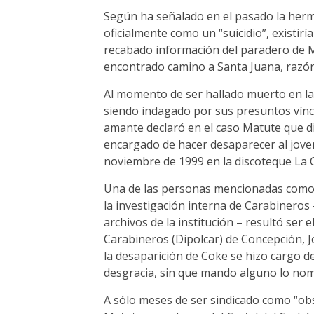
Según ha señalado en el pasado la herm
oficialmente como un “suicidio”, existirí
recabado información del paradero de M
encontrado camino a Santa Juana, razón 
Al momento de ser hallado muerto en la
siendo indagado por sus presuntos vín
amante declaró en el caso Matute que di
encargado de hacer desaparecer al joven
noviembre de 1999 en la discoteque La C
Una de las personas mencionadas como
la investigación interna de Carabineros 
archivos de la institución – resultó ser e
Carabineros (Dipolcar) de Concepción, 
la desaparición de Coke se hizo cargo de
desgracia, sin que mando alguno lo nom
A sólo meses de ser sindicado como “obs