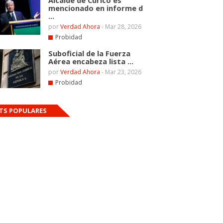
Alcalde de Curicó es
mencionado en informe d
...
por
Verdad Ahora
-
Mar 28, 2026
Probidad
Suboficial de la Fuerza
Aérea encabeza lista ...
por
Verdad Ahora
-
Mar 23, 2026
Probidad
TS POPULARES