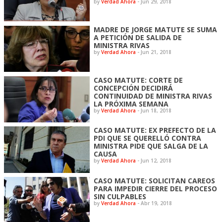
by
Verdad Ahora
-
Jun 29, 2018
MADRE DE JORGE MATUTE SE SUMA
A PETICIÓN DE SALIDA DE
MINISTRA RIVAS
by
Verdad Ahora
-
Jun 21, 2018
CASO MATUTE: CORTE DE
CONCEPCIÓN DECIDIRÁ
CONTINUIDAD DE MINISTRA RIVAS
LA PRÓXIMA SEMANA
by
Verdad Ahora
-
Jun 18, 2018
CASO MATUTE: EX PREFECTO DE LA
PDI QUE SE QUERELLÓ CONTRA
MINISTRA PIDE QUE SALGA DE LA
CAUSA
by
Verdad Ahora
-
Jun 12, 2018
CASO MATUTE: SOLICITAN CAREOS
PARA IMPEDIR CIERRE DEL PROCESO
SIN CULPABLES
by
Verdad Ahora
-
Abr 19, 2018